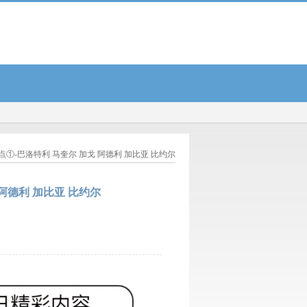
老天不会让一个人没有饭吃...
彭德斯归属蓝军: 切尔西斥资2000万欧元抢下拜仁心仪对象
热点①-巴洛特利 马奎尔 加戈 阿德利 加比亚 比约尔
 阿德利 加比亚 比约尔