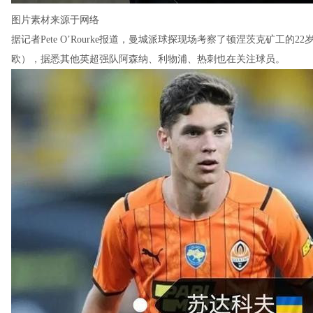
图片素材来源于网络
据记者Pete O’Rourke报道，曼城派球探现场考察了顿涅茨克矿工的2
欧），据悉其他英超强队阿森纳、利物浦、热刺也在关注球员。