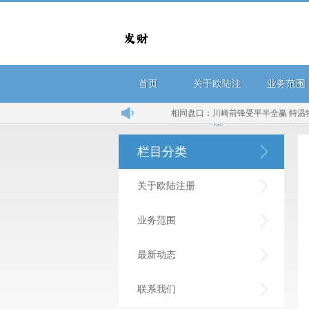
首页
关于欧陆注
业务范围
相同盘口：川崎前锋受平半全赢 特温特一球无胜...
贝尔纳·
册
栏目分类
关于欧陆注册
业务范围
最新动态
联系我们