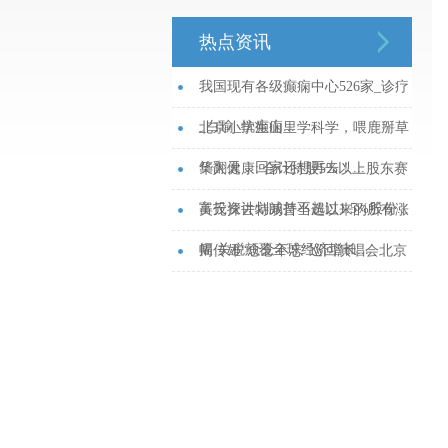
热点资讯
我国现有各级癫痫中心526家_诊疗
_白瑜_抗癫痫...
北京小学生山里学科学，喂鹿掰草
笑翻天，回家还想再去！...
华人健康: 合计持股5%以上股东赛
富投资计划减持不超过1.5%股份...
美元抹去特朗普当选以来的所有涨
幅 关税颠覆全球经济增长...
周传雄“念念不忘”巡回演唱会北京
站官宣...