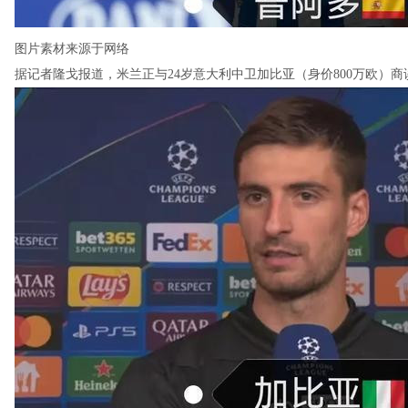
图片素材来源于网络
据记者隆戈报道，米兰正与24岁意大利中卫加比亚（身价800万欧）商谈