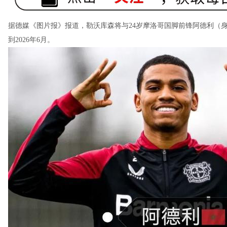
据德媒《图片报》报道，勒沃库森将与24岁摩洛哥国脚前锋阿德利（身
到2026年6月。