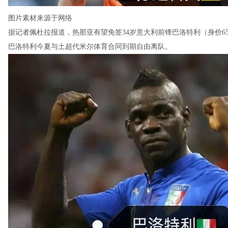
图片素材来源于网络
据记者佩杜拉报道，热那亚有望免签34岁意大利前锋巴洛特利（身价6
巴洛特利今夏与土超代米尔体育合同到期自由离队。